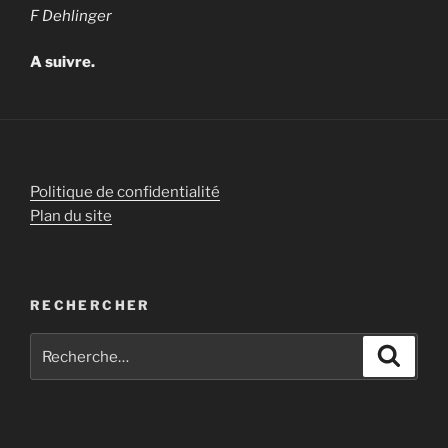
F Dehlinger
A suivre.
Politique de confidentialité
Plan du site
RECHERCHER
Recherche
Recher
pour
: