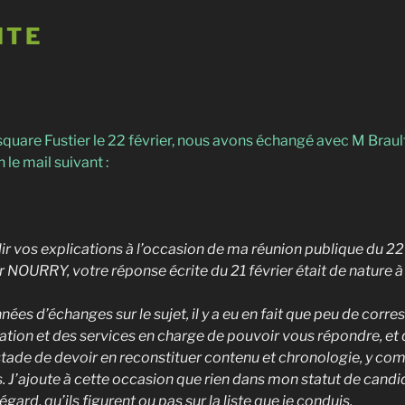
ITE
square Fustier le 22 février, nous avons échangé avec M Brault
 le mail suivant :
llir vos explications à l’occasion de ma réunion publique du 22
 NOURRY, votre réponse écrite du 21 février était de nature à 
ées d’échanges sur le sujet, il y a eu en fait que peu de corr
tion et des services en charge de pouvoir vous répondre, e
e stade de devoir en reconstituer contenu et chronologie, y c
s. J’ajoute à cette occasion que rien dans mon statut de cand
gard, qu’ils figurent ou pas sur la liste que je conduis.