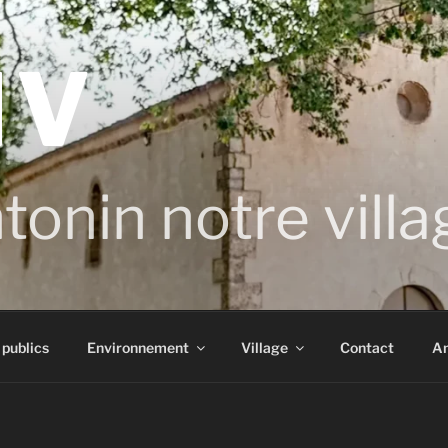
NV
tonin notre villa
 publics
Environnement
Village
Contact
An