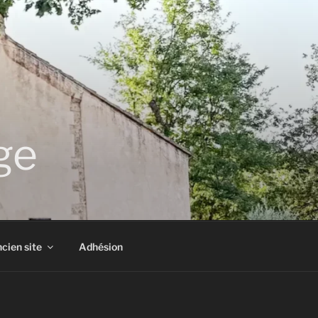
ge
cien site
Adhésion