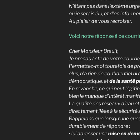
N’étant pas dans l’extême urge
où je serais élu, et d’en inform
Au plaisir de vous recroiser.
Voici notre réponse à ce courrie
Cher Monsieur Brault,
Je prends acte de votre courrie
Permettez-moi toutefois de préc
élus, n’a rien de confidentiel n
démocratique, et
de la santé p
En revanche, ce qui peut légiti
bien le manque d’intérêt manife
La qualité des réseaux d’eau et
directement liées à la sécurité
Rappelons que lorsqu’une questio
durablement de répondre :
• lui adresser une
mise en dem