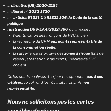
la
directive (UE) 2020/2184
,
le
décret n° 2022‑1720
,
les
articles R1321‑1 à R1321‑106 du Code de la santé
publique
,
l’
instruction DGS/EA4/2012/366
, qui impose :
l’identification des tronçons de PVC ancien,
la recherche du CVM
aux points représentatifs de
la consommation réelle
,
la surveillance prioritaire des
zones à risque
(fins de
réseau, stagnation, bras morts, linéaires de PVC
ancien).
Or, les points analysés à ce jour ne répondent
pas à ces
critères
, ce qui rend les résultats transmis
non
représentatifs
.
Nous ne sollicitons pas les cartes
sensibles du réseau