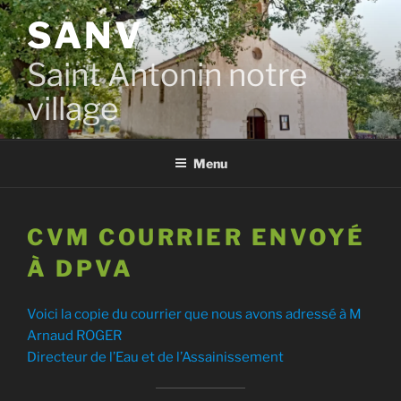
Aller
SANV
au
contenu
Saint Antonin notre
principal
village
Menu
CVM COURRIER ENVOYÉ
À DPVA
Voici la copie du courrier que nous avons adressé à M
Arnaud ROGER
Directeur de l’Eau et de l’Assainissement